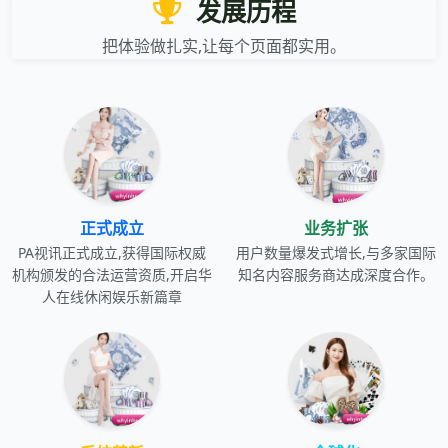
发展历程
把体验做扎实,让每个页面都实用。
正式成立
业务扩张
PA视讯正式成立,获得国际权威
用户数量爆发式增长,与多家国际
机构颁发的合法运营资质,开启华
知名内容服务商达成深度合作。
人在线休闲娱乐新篇章