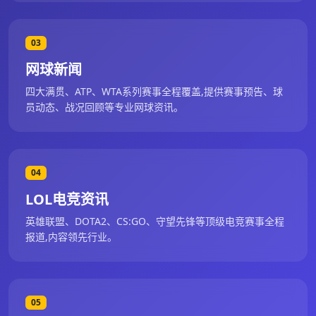
03
网球新闻
四大满贯、ATP、WTA系列赛事全程覆盖,提供赛事预告、球
员动态、战况回顾等专业网球资讯。
04
LOL电竞资讯
英雄联盟、DOTA2、CS:GO、守望先锋等顶级电竞赛事全程
报道,内容领先行业。
05