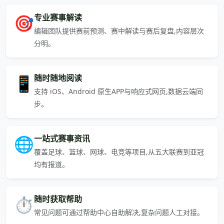
🎯
专业赛事解读
编辑团队提供赛前预测、赛中解读与赛后复盘,内容层次
分明。
📱
随时随地阅读
支持 iOS、Android 原生APP与响应式网页,数据云端同
步。
🌐
一站式赛事资讯
覆盖足球、篮球、网球、电竞等项目,从五大联赛到亚冠
均有报道。
⏱️
随时获取帮助
常见问题可通过帮助中心自助解决,复杂问题人工对接。