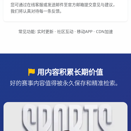
您可通过在线客服或发送邮件至官方邮箱提交意见与建议，
我们将认真对待每一条反馈。
常见功能: 实时更新 · 社区互动 · 移动APP · CDN加速
用内容积累长期价值
好的赛事内容值得被永久保存和精准检索。