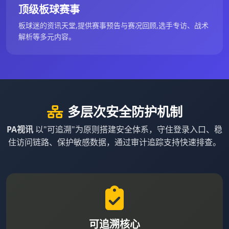
顶级板球赛事
板球迷的资讯天堂,提供赛事预告与赛况回顾,选手专访、战术
解析等多元内容。
多层次安全防护机制
PA视讯
以"可追溯"为原则搭建安全体系，守住登录入口、稳
住访问链路、保护敏感数据，通过审计追踪支持快速排查。
可追溯核心