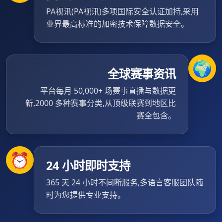
PA视讯(PA视讯)多项国际安全认证加持,采用
业界最高标准的加密技术保障数据安全。
🌍
全球赛事资讯
平台每月 50,000+ 场赛事直播与数据更
新,2000 多种赛事分类,从顶级联赛到地区比
赛全包含。
⏰
24 小时即时支持
365 天 24 小时不间断服务,多语言客服团队随
时为您提供专业支持。